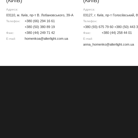
(КИЇВ)
(КИЇВ)
Адреса:
Адреса:
03110, м. Київ, пр-т В. Лобановського, 39-А
03127, г. Київ, пр-т Голосіївський, 
+380 (66) 294 16 61
Телефон:
Телефон:
+380 (50) 380 89 19
+380 (93) 675 79 60 +380 (50) 443 
+380 (44) 249 71 42
+380 (44) 258 44 01
Факс:
Факс:
homenkoa@alterlight.com.ua
E-mail:
E-mail:
anna_homenko@alterlight.com.ua