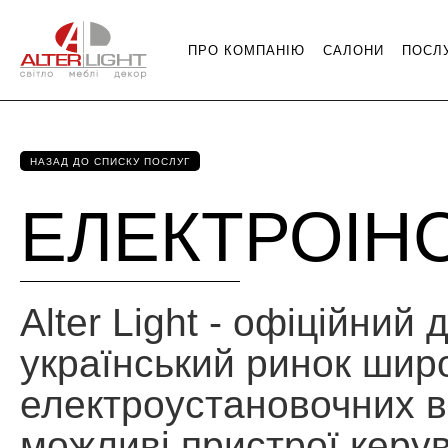
ПРО КОМПАНІЮ
САЛОНИ
ПОСЛ
НАЗАД ДО СПИСКУ ПОСЛУГ
ЕЛЕКТРОІНС
Alter Light - офіційний
український ринок шир
електроустановочних ви
можливі пристрої керу