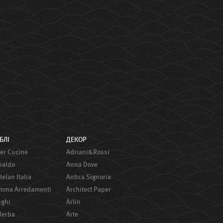
ЕБЛІ
ДЕКОР
ster Сucine
Adriani&Rossi
onaldo
Anna Dove
ttelan Italia
Antica Signoria
amma Arredamenti
Architect Paper
nghi
Arlin
alerba
Arte