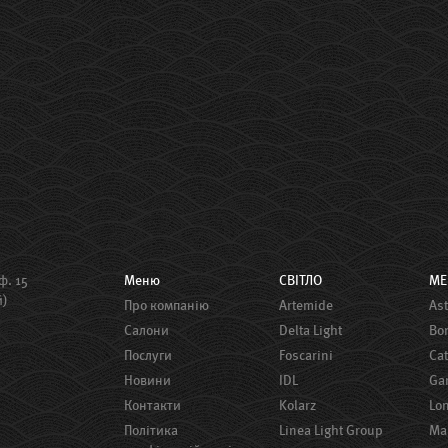
ф. 15
Меню
СВІТЛО
М
й)
Про компанію
Artemide
A
Салони
Delta Light
B
Послуги
Foscarini
Ca
Новини
IDL
G
Контакти
Kolarz
Lo
Політика
Linea Light Group
M