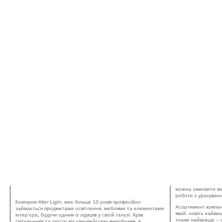
ALTER LIGHT – СВІТЛО, МЕБЛІ, ПРЕДМЕТИ
можна замовити меб
ІНТЕР`ЄРА
роботи з урахуван
Компанія Alter Light, вже більше 10 років професійно
Асортимент компані
займається предметами освітлення, меблями та елементами
який, навіть найви
інтер`єра, будучи одним із лідерів у своїй галузі. Крім
тільки найкраще – с
світильників та люстр від європейських виробників, в