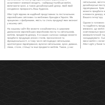
світильники, вигот
асортимент компанії входить - найкращі італійські меблі,
дизайнерські люстр
включаючи кухні, а також дизайнерський декор, який який
підсвічування. Крім 
неодмінно прикрасить Ваш будинок.
можете придбати м
Alter Light відома як надійний представник та постачальник
елементи декору, я
європейських світлових та меблевих брендів в Україні. Ми
Вашого інтер`єру.
працюємо з фабриками, якість та стиль продукції яких визнані
Одним із головних 
у всьому світі.
та надійність прод
На нашому сайті Ви можете ознайомитись із широким
впевнені, що меблі 
діапазоном європейських виробників люстр та світильників,
освітлювальні прил
меблів, предметів декору. А в наших салонах завжди можете
мінімалістичний тор
придбати продукцію різних стилів, призначення та
заощаджувати. Сьо
функціональності, в тому числі світлодіодні світильники,
якісні меблі з лег
архітектурне підсвічування, вуличні світильники, кухні, дивани,
Alter Light у Києві т
ліжка, столи, стільці та інші предмети меблів. Також, у нас