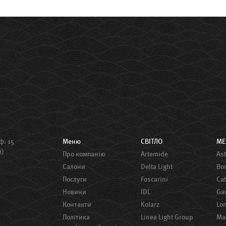
ф. 15
Меню
СВІТЛО
М
й)
Про компанію
Artemide
A
Салони
Delta Light
B
Послуги
Foscarini
Ca
Новини
IDL
G
Контакти
Kolarz
Lo
Політика
Linea Light Group
M