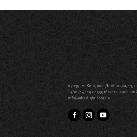
03039, м. Київ, вул. Деміївська, 13, о
+380 (44) 492 1335 (багатоканальни
info@alterlight.com.ua