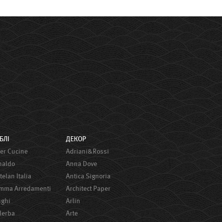
ЕБЛІ
ДЕКОР
ster Сucine
Adriani&Rossi
onaldo
Anna Dove
ttelan Italia
Antica Signoria
amma Arredamenti
Architect Paper
nghi
Arlin
alerba
Arte