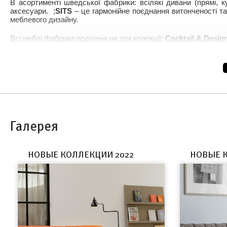
В асортименті шведської фабрики: всілякі дивани (прямі, ку
аксесуари. ;
SITS
– це гармонійне поєднання витонченості т
меблевого дизайну.
Всі меблі фабрика поділена на три колекції:
Cocktail & Desig
Предмети меблів виготовляються з екологічно чистих ма
навколишньому середовищу. p>
Меблі SITS завжди представлені у всіх наших
салонах
, зок
ALTER LIGHT – офіційний представник фабрики SITS в Україн
Галерея
НОВЫЕ КОЛЛЕКЦИИ 2022
НОВЫЕ К