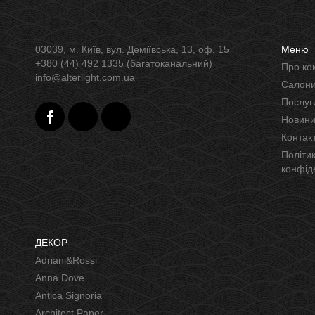
03039, м. Київ, вул. Деміївська, 13, оф. 15
Меню
+380 (44) 492 1335 (багатоканальний)
Про к
info@alterlight.com.ua
Салон
Послуг
Новин
Контак
Політика
конфід
ДЕКОР
Adriani&Rossi
Anna Dove
Antica Signoria
Architect Paper