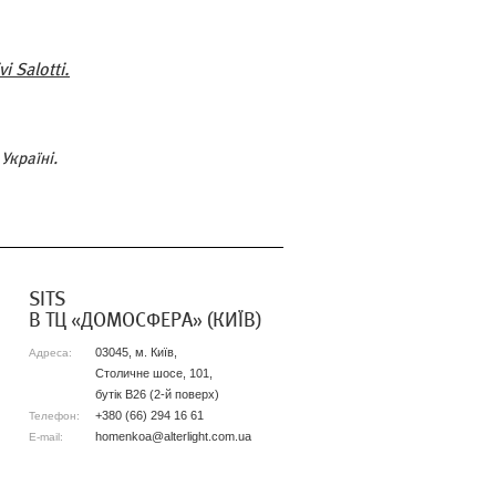
i Salotti.
Україні.
SITS
В ТЦ «ДОМОСФЕРА» (КИЇВ)
03045, м. Київ,
Адреса:
Столичне шосе, 101,
бутiк B26 (2-й поверх)
+380 (66) 294 16 61
Телефон:
homenkoa@alterlight.com.ua
E-mail: