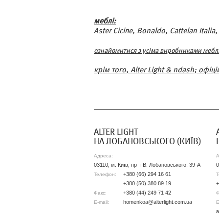
меблі:
Aster Сісіпе, Bonaldo, Cattelan Italia
ознайомитися з усіма виробниками мебл
крім того, Alter Light & ndash; оф
АLTER LIGHT
НА ЛОБАНОВСЬКОГО (КИЇВ)
Адреса:
А
03110, м. Київ, пр-т В. Лобановського, 39-А
0
+380 (66) 294 16 61
Телефон:
Т
+380 (50) 380 89 19
+
+380 (44) 249 71 42
Факс:
Ф
homenkoa@alterlight.com.ua
E-mail:
E
a