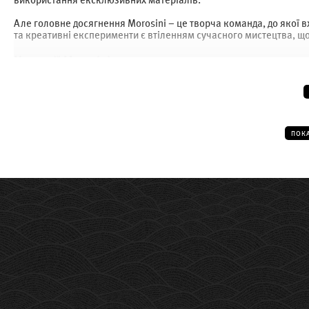
Але головне досягнення Morosini – це творча команда, до якої в
та креативні експерименти є втіленням сучасного мистецтва, що
Колекції Morosini:
«Diamond» – футуристичні світильники та торшери Morosini. Хи
м`яке, розсіяне світло.
«Dice»: яскравий скляний куб, який стане акцентом у будь-якому 
ПОК
«Karat» – це розкішні освітлювальні прилади у вигляді огранено
скляних гранях.
«Fog Plisse'» включає лаконічні торшери, настільні лампи, підв
тканини абажура, що утворює м`які складки.
«Spring»: металеві спіралі та завитки, що створюють нереальни
Стильні та сучасні світильники, бра, люстри Morosini Ви зможет
відвідати сторінку італійського бренду
Oty Light
.