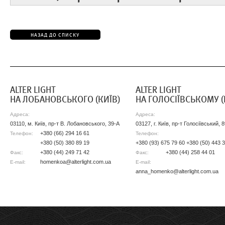
НАЗАД ДО СПИСКУ
АLTER LIGHT
ALTER LIGHT
НА ЛОБАНОВСЬКОГО (КИЇВ)
НА ГОЛОСІЇВСЬКОМУ (
Адреса:
Адреса:
03110, м. Київ, пр-т В. Лобановського, 39-А
03127, г. Київ, пр-т Голосіївський, 
+380 (66) 294 16 61
Телефон:
Телефон:
+380 (50) 380 89 19
+380 (93) 675 79 60 +380 (50) 443 
+380 (44) 249 71 42
+380 (44) 258 44 01
Факс:
Факс:
homenkoa@alterlight.com.ua
E-mail:
E-mail:
anna_homenko@alterlight.com.ua