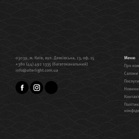
03039, м. Київ, вул. Деміївська, 13, оф. 15
Меню
+380 (44) 492 1335 (багатоканальний)
Про ко
info@alterlight.com.ua
Салони
Послуги
Новини
Контак
Політика
конфіде