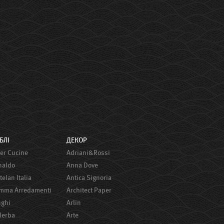
ЕБЛІ
ДЕКОР
ster Сucine
Adriani&Rossi
onaldo
Anna Dove
ttelan Italia
Antica Signoria
amma Arredamenti
Architect Paper
nghi
Arlin
alerba
Arte