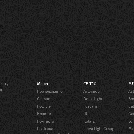
ф. 15
Меню
СВІТЛО
М
й)
Про компанію
Artemide
A
Салони
Delta Light
B
Послуги
Foscarini
Ca
Новини
IDL
G
Контакти
Kolarz
Lo
Політика
Linea Light Group
M