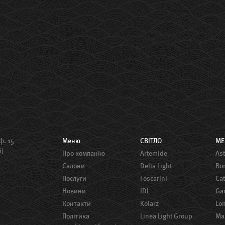
ф. 15
Меню
СВІТЛО
М
й)
Про компанію
Artemide
A
Салони
Delta Light
B
Послуги
Foscarini
Ca
Новини
IDL
G
Контакти
Kolarz
Lo
Політика
Linea Light Group
M