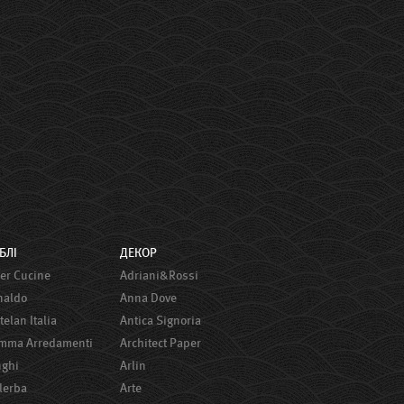
ЕБЛІ
ДЕКОР
ster Сucine
Adriani&Rossi
onaldo
Anna Dove
ttelan Italia
Antica Signoria
amma Arredamenti
Architect Paper
nghi
Arlin
alerba
Arte