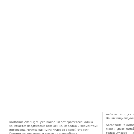
ALTER LIGHT – СВЕТ, МЕБЕЛЬ, ПРЕДМЕТЫ
мебель, люстру ил
ИНТЕРЬЕРА
Ваших индивидуал
Компания Alter Light, уже более 10 лет профессионально
Ассортимент компан
занимается предметами освещения, мебелью и элементами
любой, даже самый
интерьера, являясь одним из лидеров в своей отрасли.
только лучшее – н
Помимо светильников и люстр от европейских