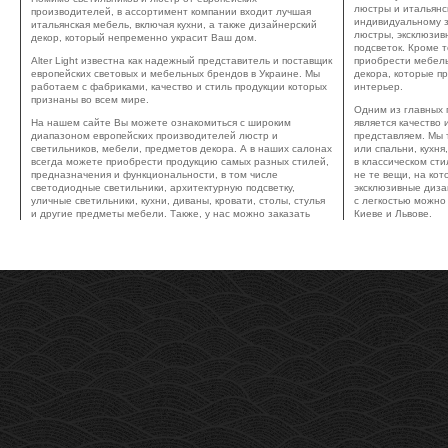
люстры и итальянс
производителей, в ассортимент компании входит лучшая
индивидуальному з
итальянская мебель, включая кухни, а также дизайнерский
люстры, эксклюзив
декор, который непременно украсит Ваш дом.
подсветок. Кроме т
Alter Light известна как надежный представитель и поставщик
приобрести мебель
европейских световых и мебельных брендов в Украине. Мы
декора, которые п
работаем с фабриками, качество и стиль продукции которых
интерьер.
признаны во всем мире.
Одним из главных
На нашем сайте Вы можете ознакомиться с широким
является качество
диапазоном европейских производителей люстр и
представляем. Мы 
светильников, мебели, предметов декора. А в наших салонах
или спальни, кухн
всегда можете приобрести продукцию самых разных стилей,
в классическом ст
предназначения и функциональности, в том числе
не те вещи, на ко
светодиодные светильники, архитектурную подсветку,
эксклюзивные диза
уличные светильники, кухни, диваны, кровати, столы, стулья
с легкостью можно 
и другие предметы мебели. Также, у нас можно заказать
Киеве и Львове.