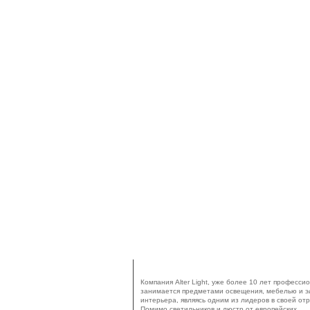
ALTER LIGHT – СВЕТ, МЕБЕЛЬ, ПРЕДМЕТ
ИНТЕРЬЕРА
Компания Alter Light, уже более 10 лет професси
занимается предметами освещения, мебелью и 
интерьера, являясь одним из лидеров в своей отр
Помимо светильников и люстр от европейских