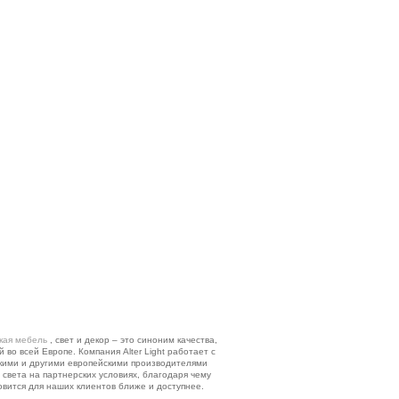
кая мебель
, свет и декор – это синоним качества,
 во всей Европе. Компания Alter Light работает с
кими и другими европейскими производителями
 света на партнерских условиях, благодаря чему
овится для наших клиентов ближе и доступнее.