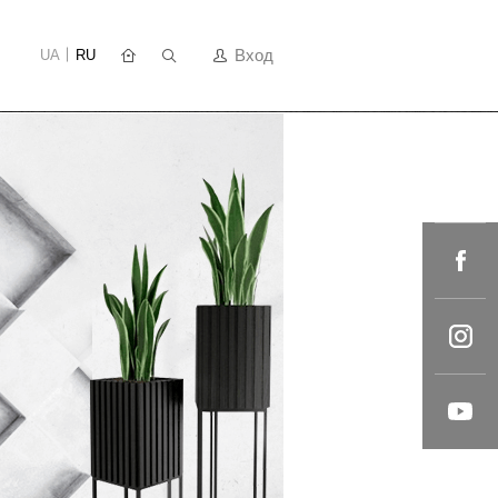
Вход
UA
RU