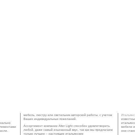
Ы
мебель, люстру или светильник авторской работы, с учетом
Итальянс
Ваших индивидуальных пожеланий.
известный
онально
итальянс
Ассортимент компании Alter Light способен удовлетворить
элементами
мебели и
любой, даже самый изысканный вкус, так как мы предлагаем
асли.
они стан
только лучшее – настоящие итальянские