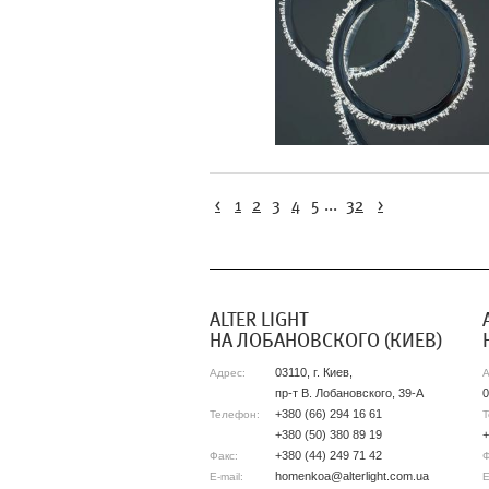
<
1
2
3
4
5
...
32
>
АLTER LIGHT
НА ЛОБАНОВСКОГО (КИЕВ)
03110, г. Киев,
Адрес:
А
пр-т В. Лобановского, 39-А
0
+380 (66) 294 16 61
Телефон:
Т
+380 (50) 380 89 19
+
+380 (44) 249 71 42
Факс:
Ф
homenkoa@alterlight.com.ua
E-mail:
E