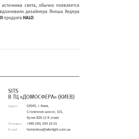
 источника света, обычно появляется
 вдохновило дизайнера Яноша Хедера
I
продукта
HALO
.
SITS
В ТЦ «ДОМОСФЕРА» (КИЕВ)
03045, г. Киев,
Адрес:
Столичное шоссе, 101,
бутик B26 (2-й этаж)
+380 (66) 294 16 61
Телефон:
homenkoa@alterlight.com.ua
E-mail: