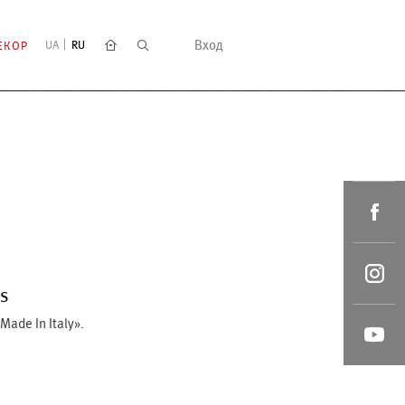
Вход
UA
RU
ЕКОР
ES
ade In Italy».