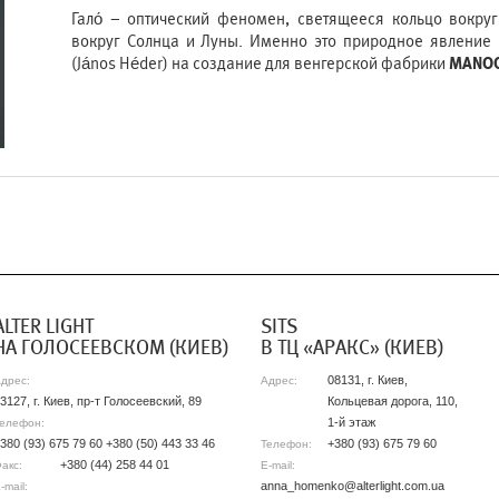
Гало́ – оптический феномен, светящееся кольцо вокруг
вокруг Солнца и Луны. Именно это природное явление
(János Héder) на создание для венгерской фабрики
MANOO
АLTER LIGHT
SITS
НА ГОЛОСЕЕВСКОМ (КИЕВ)
В ТЦ «АРАКС» (КИЕВ)
08131, г. Киев,
дрес:
Адрес:
3127, г. Киев, пр-т Голосеевский, 89
Кольцевая дорога, 110,
1-й этаж
елефон:
380 (93) 675 79 60 +380 (50) 443 33 46
+380 (93) 675 79 60
Телефон:
+380 (44) 258 44 01
акс:
E-mail:
anna_homenko@alterlight.com.ua
-mail: