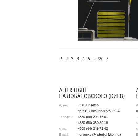
<
1
2
3
4
5
...
35
>
АLTER LIGHT
НА ЛОБАНОВСКОГО (КИЕВ)
03110, г. Киев,
Адрес:
А
пр-т В. Лобановского, 39-А
0
+380 (66) 294 16 61
Телефон:
Т
+380 (50) 380 89 19
+
+380 (44) 249 71 42
Факс:
Ф
homenkoa@alterlight.com.ua
E-mail:
E