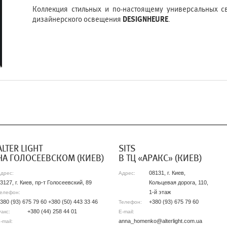
Коллекция стильных и по-настоящему универсальных с
дизайнерского освещения
DESIGNHEURE
.
АLTER LIGHT
SITS
НА ГОЛОСЕЕВСКОМ (КИЕВ)
В ТЦ «АРАКС» (КИЕВ)
08131, г. Киев,
дрес:
Адрес:
3127, г. Киев, пр-т Голосеевский, 89
Кольцевая дорога, 110,
1-й этаж
елефон:
380 (93) 675 79 60 +380 (50) 443 33 46
+380 (93) 675 79 60
Телефон:
+380 (44) 258 44 01
акс:
E-mail:
anna_homenko@alterlight.com.ua
-mail: