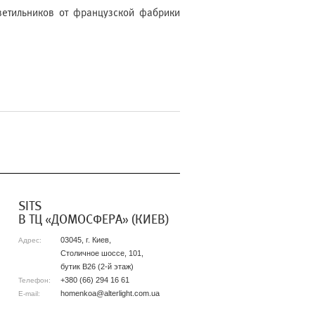
ветильников от французской фабрики
SITS
В ТЦ «ДОМОСФЕРА» (КИЕВ)
03045, г. Киев,
Адрес:
Столичное шоссе, 101,
бутик B26 (2-й этаж)
+380 (66) 294 16 61
Телефон:
homenkoa@alterlight.com.ua
E-mail: