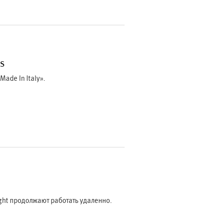
ES
ade In Italy».
ght продолжают работать удаленно.