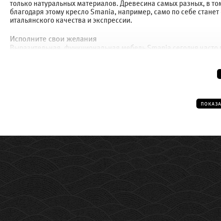
только натуральных материалов. Древесина самых разных, в то
благодаря этому кресло Smania, например, само по себе станет
итальянского качества и экспрессии.
Исполните свои желания
Выразительная, функциональная мебель Smania сегодня часто 
множество конференц-холлов, ресторанов, отелей и офисов, п
Лучше всего подчеркнуть красоту вашей гостиной и спальни пом
Качественно и оригинально изготавливает итальянские столы 
ПОКАЗА